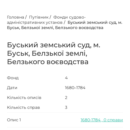
Головна
/
Путівник
/
Фонди судово-
адміністративних установ
/
Буський земський суд, м.
Буськ, Белзької землі, Белзького воєводства
Буський земський суд, м.
Буськ, Белзької землі,
Белзького воєводства
Фонд
4
Дати
1680–1784
Кількість описів
2
Кількість справ
3
Опис 1
1680-1784 , 0 справи