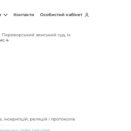
и
Контакти
Особистий кабінет
/
Переворський земський суд, м.
ис 4
, інскрипцій, реляцій і протоколів
донесень Index inductae