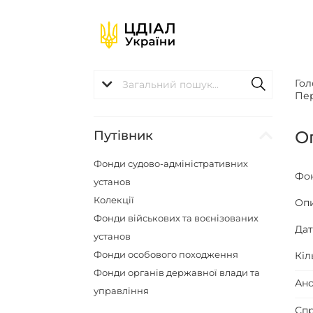
Гол
Пер
О
Путівник
Фонди судово-адміністративних
Фо
установ
Колекції
Оп
Фонди військових та воєнізованих
Да
установ
Фонди особового походження
Кіл
Фонди органів державної влади та
Ано
управління
Спр