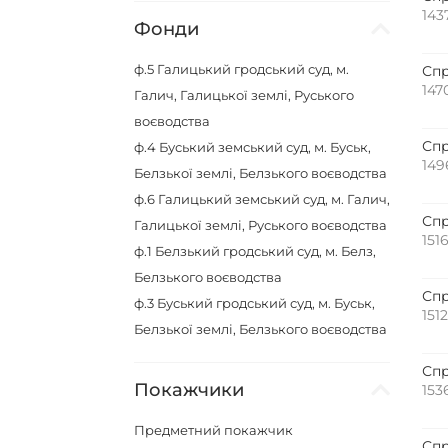
143
Фонди
ф.5
Галицький гродський суд, м.
Спр
147
Галич, Галицької землі, Руського
воєводства
Спр
ф.4
Буський земський суд, м. Буськ,
149
Белзької землі, Белзького воєводства
ф.6
Галицький земський суд, м. Галич,
Спр
Галицької землі, Руського воєводства
151
ф.1
Белзький гродський суд, м. Белз,
Белзького воєводства
Спр
ф.3
Буський гродський суд, м. Буськ,
151
Белзької землі, Белзького воєводства
Спр
Покажчики
153
Предметний покажчик
Спр