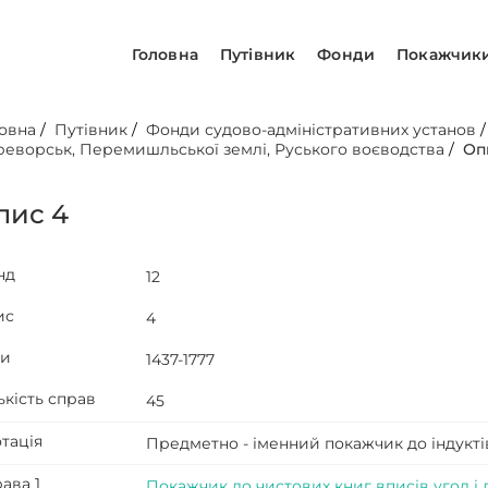
Головна
Путівник
Фонди
Покажчик
овна
/
Путівник
/
Фонди судово-адміністративних установ
еворськ, Перемишльської землі, Руського воєводства
/
Оп
пис 4
нд
12
ис
4
ти
1437-1777
ькість справ
45
тація
Предметно - іменний покажчик до індуктів
ава 1
Покажчик до чистових книг вписів угод і 